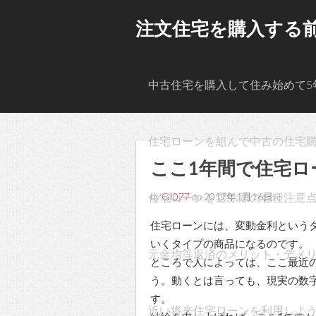
注文住宅を購入する
中古住宅を購入して住み始めて5
住宅ローンを組んで中古の住宅
ここ1年間で住宅ロ
住宅ローンを選ぶ際の各種注意
by
GI077
on
2017年1月16日
住宅ローンには、変動金利という
いくタイプの商品になるのです。
元金均等返済のメリット・デメ
ところで人によっては、ここ最近
う。動くとは言っても、現実の数
す。
近い将来住宅ローンを利用しよ