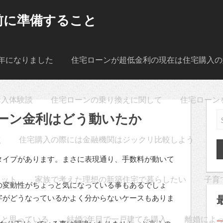
前に準備すること
年になりました
住宅ローンが超低金利の現在は住宅購入の
購入体験談
住宅ローンの乗り換えに関して
住宅ローン
ーン金利はどう動いたか
点
住宅購入の際には金融機関はジックリ比較しよう
タイプがあります。まさに表現通り、手数料が動いて
リット
家族で考えた理想の新築住宅で暮らしたい
子育
の変動性がちょっと気になっている事もあるでしょ
字がどうなっているかよく分からないケースもありま
うと思っている
結婚3年目で一戸建てを購入
離婚によ