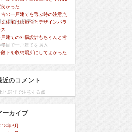
ば良かった
中古の一戸建てを選ぶ時の注意点
土地選びと旧字名
注文住宅は快適性とデザインバラ
ンス
一戸建ての外構設計もちゃんと考
3年目で一戸建てを購入
えて
階段下を収納場所にしてよかった
最近のコメント
土地選びで注意する点
アーカイブ
」
018年9月