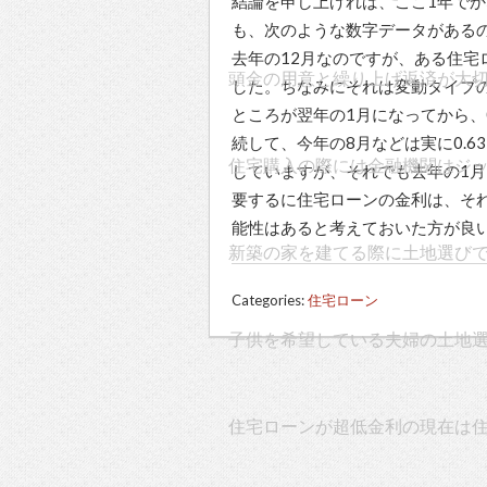
結論を申し上げれば、ここ1年で
も、次のような数字データがある
去年の12月なのですが、ある住宅
頭金の用意と繰り上げ返済が大
した。ちなみにそれは変動タイプ
ところが翌年の1月になってから、
続して、今年の8月などは実に0.
住宅購入の際には金融機関はジ
していますが、それでも去年の1
要するに住宅ローンの金利は、それ
能性はあると考えておいた方が良
新築の家を建てる際に土地選び
Categories:
住宅ローン
子供を希望している夫婦の土地
住宅ローンが超低金利の現在は