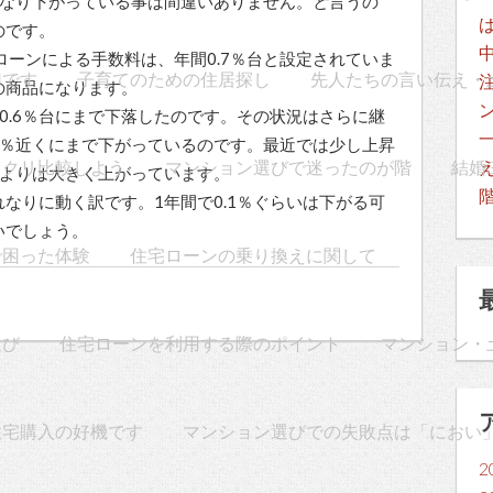
かなり下がっている事は間違いありません。と言うの
のです。
ローンによる手数料は、年間0.7％台と設定されていま
切です
子育てのための住居探し
先人たちの言い伝え・
の商品になります。
0.6％台にまで下落したのです。その状況はさらに継
63％近くにまで下がっているのです。最近では少し上昇
ックリ比較しよう
マンション選びで迷ったのが階
結婚
月よりは大きく上がっています。
なりに動く訳です。1年間で0.1％ぐらいは下がる可
いでしょう。
で困った体験
住宅ローンの乗り換えに関して
選び
住宅ローンを利用する際のポイント
マンション・
住宅購入の好機です
マンション選びでの失敗点は「におい
2