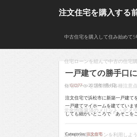
注文住宅を購入する
中古住宅を購入して住み始めて5
住宅ローンを組んで中古の住宅
一戸建ての勝手口
住宅ローンを選ぶ際の各種注意
by
GI077
on
2018年9月4日
注文住宅で浜松市に新築一戸建て
一戸建てマイホームを建てていま
元金均等返済のメリット・デメ
しても細かいところで「あそこをこ
近い将来住宅ローンを利用しよ
Categories:
注文住宅