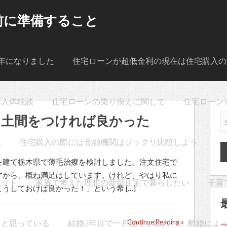
前に準備すること
年になりました
住宅ローンが超低金利の現在は住宅購入の
購入体験談
住宅ローンの乗り換えに関して
住宅ローン
に土間をつければ良かった
点
住宅購入の際には金融機関はジックリ比較しよう
を建て栃木県で薄毛治療を検討しました。注文住宅で
すから、概ね満足はしています。けれど、やはり私に
リット
家族で考えた理想の新築住宅で暮らしたい
子育
うしておけば良かった！」という希 […]
うと思っている
結婚3年目で一戸建てを購入
Continue Reading »
離婚によ