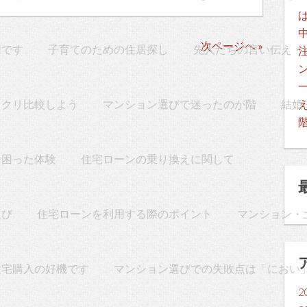
次ページへ »
切です
子育てのための住居探し
先人たちの言い伝え・
ックリ比較しよう
マンション選びで迷ったのが階
結婚
で困った体験
住宅ローンの乗り換えに関して
選び
住宅ローンを利用する際のポイント
マンション・
住宅購入の好機です
マンション選びでの失敗点は「におい
2