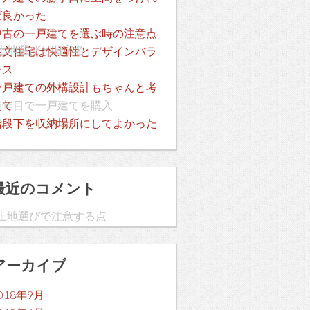
ば良かった
中古の一戸建てを選ぶ時の注意点
土地選びと旧字名
注文住宅は快適性とデザインバラ
ンス
一戸建ての外構設計もちゃんと考
3年目で一戸建てを購入
えて
階段下を収納場所にしてよかった
最近のコメント
土地選びで注意する点
アーカイブ
」
018年9月