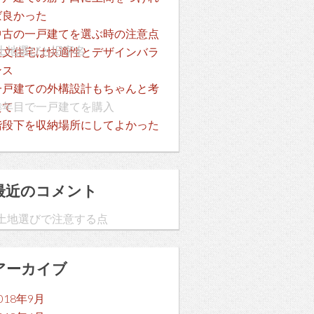
ば良かった
中古の一戸建てを選ぶ時の注意点
土地選びと旧字名
注文住宅は快適性とデザインバラ
ンス
一戸建ての外構設計もちゃんと考
3年目で一戸建てを購入
えて
階段下を収納場所にしてよかった
最近のコメント
土地選びで注意する点
アーカイブ
」
018年9月