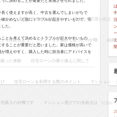
ように決めることが重要だと実感させられました。
り長く使えますが高く、中古を選んでしまいがちで
切です
子育てのための住居探し
先人たちの言い伝え・
を確かめないと急にトラブルが起きやすいもので、安
ました。
ることを考えて決めるとトラブルが起きやすいもの
ックリ比較しよう
マンション選びで迷ったのが階
結婚
にすることが重要だと思いました。家は価格が高いで
費が増えやすく、購入した時に担当者にアドバイスを
で困った体験
住宅ローンの乗り換えに関して
選び
住宅ローンを利用する際のポイント
マンション・
住宅購入の好機です
マンション選びでの失敗点は「におい
2