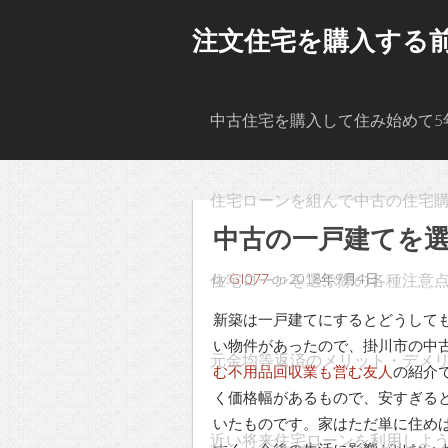
注文住宅を購入する
中古住宅を購入して住み始めて5
住宅ローンを組んで中古の住宅
中古の一戸建てを
住宅ローンを選ぶ際の各種注意
by
GI077
on
2018年9月4日
新築は一戸建てにするとどうして
い物件があったので、掛川市の中
元金均等返済のメリット・デメ
む不用品回収業も営む友人
の紹介
く価格幅があるもので、安すぎる
いたものです。家はただ単に住め
近い将来住宅ローンを利用しよ