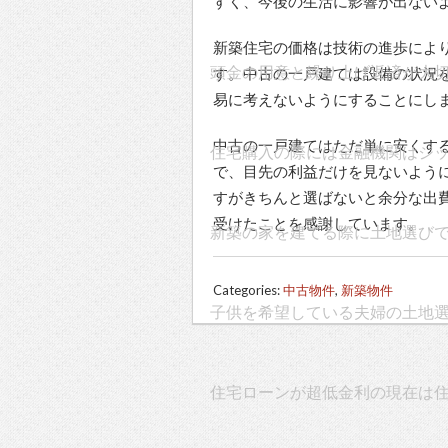
すく、今後の生活に影響が出ない
新築住宅の価格は技術の進歩によ
頭金の用意と繰り上げ返済が大
す。中古の一戸建ては設備の状況
易に考えないようにすることにし
中古の一戸建てはただ単に安くす
住宅購入の際には金融機関はジ
で、目先の利益だけを見ないよう
すがきちんと選ばないと余分な出
受けたことを感謝しています。
新築の家を建てる際に土地選び
Categories:
中古物件
,
新築物件
子供を希望している夫婦の土地
住宅ローンが超低金利の現在は