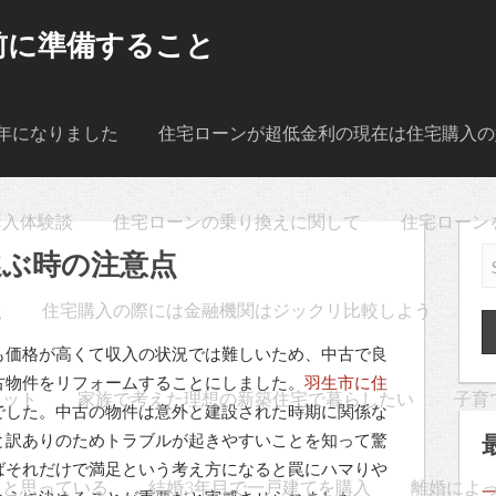
前に準備すること
年になりました
住宅ローンが超低金利の現在は住宅購入の
購入体験談
住宅ローンの乗り換えに関して
住宅ローン
選ぶ時の注意点
点
住宅購入の際には金融機関はジックリ比較しよう
も価格が高くて収入の状況では難しいため、中古で良
古物件をリフォームすることにしました。
羽生市に住
リット
家族で考えた理想の新築住宅で暮らしたい
子育
でした。中古の物件は意外と建設された時期に関係な
と訳ありのためトラブルが起きやすいことを知って驚
ばそれだけで満足という考え方になると罠にハマりや
うと思っている
結婚3年目で一戸建てを購入
離婚によ