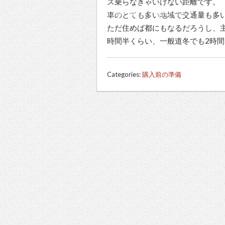
ス乗らなきゃいけない距離です。
土地の場所で悩んで居ます
車のとても多い地域で交通量も多
ただ住めば都にもなるだろうし、主
時間半くらい、一般道冬でも2時
Categories:
購入前の準備