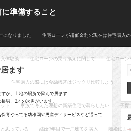
前に準備すること
年になりました
住宅ローンが超低金利の現在は住宅購入の
購入体験談
住宅ローンの乗り換えに関して
住宅ローン
で居ます
点
住宅購入の際には金融機関はジックリ比較しよう
ですが、土地の場所で悩んで居ます
の長男、2才の次男がいます。
リット
家族で考えた理想の新築住宅で暮らしたい
子育
合保育やってる幼稚園や児童ディサービスなど通って
うと思っている
結婚3年目で一戸建てを購入
離婚によ