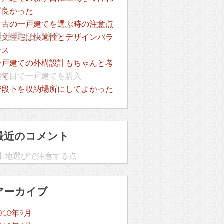
ば良かった
中古の一戸建てを選ぶ時の注意点
土地選びと旧字名
注文住宅は快適性とデザインバラ
ンス
一戸建ての外構設計もちゃんと考
3年目で一戸建てを購入
えて
階段下を収納場所にしてよかった
最近のコメント
土地選びで注意する点
アーカイブ
」
018年9月