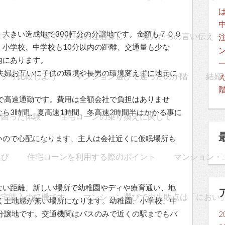
大きい造成地で300軒分の分譲地です。金額も７００
切です
子育てのための住居探し
先人たちの言い伝え・
、小学校、中学校も10分以内の距離、交通量も少な
内にあります。
。夫婦お互いに子供の環境や長男の環境変えずに地元に
ックリ比較しよう
マンション選びで迷ったのが階
結婚
ロで高速通勤です。費用は全額会社で負担はありませ
ら3時間、夏高速1時間、冬高速2時間半はかかる事に
で困った体験
住宅ローンの乗り換えに関して
いので心配になります、主人は会社近くに仮眠場所も
選び
住宅ローンを利用する際のポイント
マンション・
ない距離、新しい場所で幼稚園やディや療育通い、地
住宅購入の好機です
マンション選びでの失敗点は「におい
全く土地感が無い場所になります。幼稚園、小学校、中
の分譲地です。交通機関はバスのみで近くの駅までもバ
2