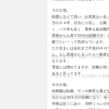
Ａの土地。
転園しなくて良い、お友達もいる、
頭金の用意と繰り上げ返済が大
万の６４坪、日当たり良し、公園
く、バス停も近く、電車も徒歩圏
実家からも車で10分の距離です
住宅購入の際には金融機関はジ
建てたい！って気持ちでいます。
ただ住まいは会社まで片道65キ
ん、もし高速がとまったら一般道な
新築の家を建てる際に土地選び
なります。
雪道には慣れてますが、距離が長
あると言ってます。
子供を希望している夫婦の土地
Ｂの土地。
幼稚園は転園、ディや療育も通え
住宅ローンが超低金利の現在は
元からは30キロの距離になり、
学校は近くにあり、30軒くらい