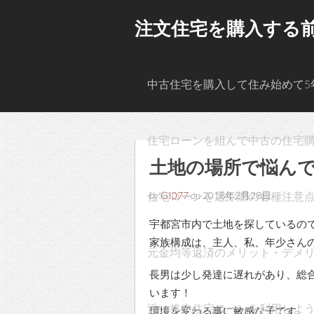
注文住宅を購入する
中古住宅を購入して住み始めて5
住宅ローンを組んで中古の住宅
土地の場所で悩ん
住宅ローンを選ぶ際の各種注意
by
GI077
on
2018年2月28日
宇都宮市内で土地を探しているの
家族構成は、主人、私、年少さん
元金均等返済のメリット・デメ
長男は少し発達に遅れがあり、総
います！
近い将来住宅ローンを利用しよ
環境を変わる事に敏感な子です。